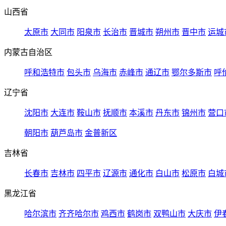
山西省
太原市
大同市
阳泉市
长治市
晋城市
朔州市
晋中市
运城
内蒙古自治区
呼和浩特市
包头市
乌海市
赤峰市
通辽市
鄂尔多斯市
呼
辽宁省
沈阳市
大连市
鞍山市
抚顺市
本溪市
丹东市
锦州市
营口
朝阳市
葫芦岛市
金普新区
吉林省
长春市
吉林市
四平市
辽源市
通化市
白山市
松原市
白城
黑龙江省
哈尔滨市
齐齐哈尔市
鸡西市
鹤岗市
双鸭山市
大庆市
伊