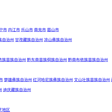
宁市
内江市
乐山市
南充市
眉山市
族自治州
甘孜藏族自治州
凉山彝族自治州
依族苗族自治州
黔东南苗族侗族自治州
黔南布依族苗族自治州
市
楚雄彝族自治州
红河哈尼族彝族自治州
文山壮族苗族自治州
州
迪庆藏族自治州
芝地区