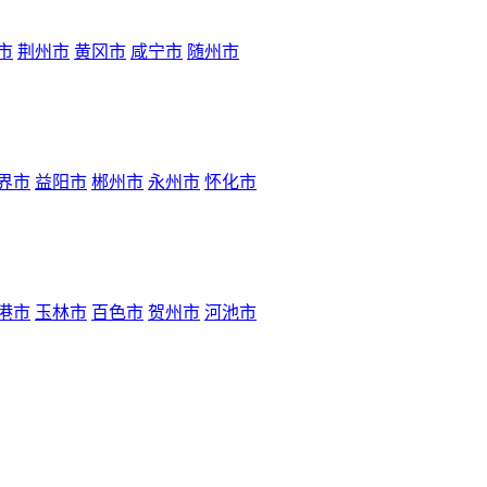
市
荆州市
黄冈市
咸宁市
随州市
界市
益阳市
郴州市
永州市
怀化市
港市
玉林市
百色市
贺州市
河池市