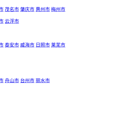
市
茂名市
肇庆市
惠州市
梅州市
市
云浮市
市
泰安市
威海市
日照市
莱芜市
市
舟山市
台州市
丽水市