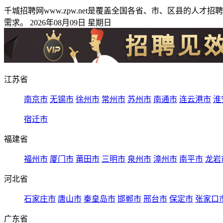
千城招聘网www.zpw.net是覆盖全国各省、市、区县的
需求。 2026年08月09日 星期日
江苏省
南京市
无锡市
徐州市
常州市
苏州市
南通市
连云港市
淮
宿迁市
福建省
福州市
厦门市
莆田市
三明市
泉州市
漳州市
南平市
龙岩
河北省
石家庄市
唐山市
秦皇岛市
邯郸市
邢台市
保定市
张家口
广东省