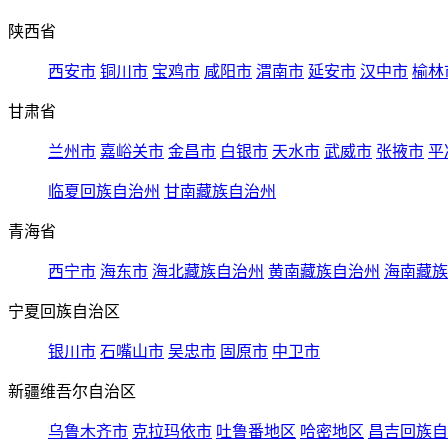
陕西省
西安市
铜川市
宝鸡市
咸阳市
渭南市
延安市
汉中市
榆林
甘肃省
兰州市
嘉峪关市
金昌市
白银市
天水市
武威市
张掖市
平
临夏回族自治州
甘南藏族自治州
青海省
西宁市
海东市
海北藏族自治州
黄南藏族自治州
海南藏族
宁夏回族自治区
银川市
石嘴山市
吴忠市
固原市
中卫市
新疆维吾尔自治区
乌鲁木齐市
克拉玛依市
吐鲁番地区
哈密地区
昌吉回族自