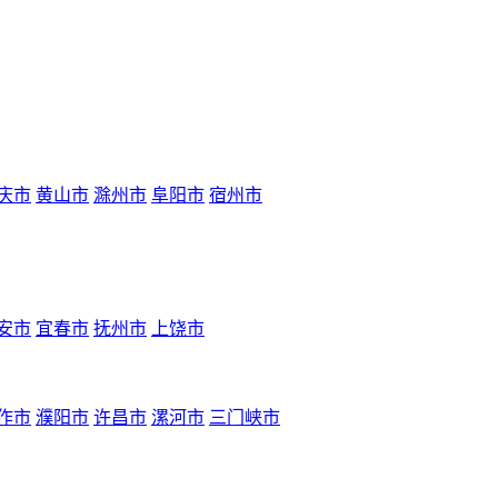
庆市
黄山市
滁州市
阜阳市
宿州市
安市
宜春市
抚州市
上饶市
作市
濮阳市
许昌市
漯河市
三门峡市