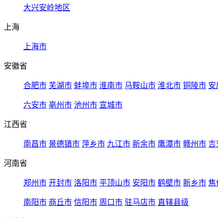
大兴安岭地区
上海
上海市
安徽省
合肥市
芜湖市
蚌埠市
淮南市
马鞍山市
淮北市
铜陵市
安
六安市
亳州市
池州市
宣城市
江西省
南昌市
景德镇市
萍乡市
九江市
新余市
鹰潭市
赣州市
吉
河南省
郑州市
开封市
洛阳市
平顶山市
安阳市
鹤壁市
新乡市
焦
南阳市
商丘市
信阳市
周口市
驻马店市
直辖县级