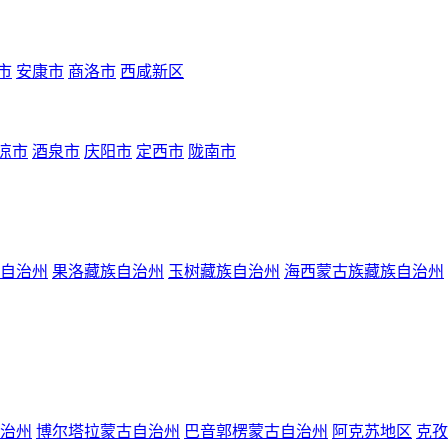
市
安康市
商洛市
西咸新区
凉市
酒泉市
庆阳市
定西市
陇南市
自治州
果洛藏族自治州
玉树藏族自治州
海西蒙古族藏族自治州
治州
博尔塔拉蒙古自治州
巴音郭楞蒙古自治州
阿克苏地区
克孜