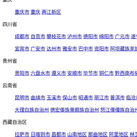
重庆市
重庆
两江新区
四川省
成都市
自贡市
攀枝花市
泸州市
德阳市
绵阳市
广元市
遂
宜宾市
广安市
达州市
雅安市
巴中市
资阳市
阿坝藏族羌
贵州省
贵阳市
六盘水市
遵义市
安顺市
毕节市
铜仁市
黔西南布
云南省
昆明市
曲靖市
玉溪市
保山市
昭通市
丽江市
普洱市
临沧
大理白族自治州
德宏傣族景颇族自治州
怒江傈僳族自治
西藏自治区
拉萨市
日喀则市
昌都市
山南地区
那曲地区
阿里地区
林