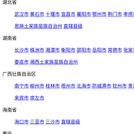
湖北省
武汉市
黄石市
十堰市
宜昌市
襄阳市
鄂州市
荆门市
孝感
恩施土家族苗族自治州
直辖县级
湖南省
长沙市
株洲市
湘潭市
衡阳市
邵阳市
岳阳市
常德市
张家
娄底市
湘西土家族苗族自治州
广西壮族自治区
南宁市
柳州市
桂林市
梧州市
北海市
防城港市
钦州市
贵
来宾市
崇左市
海南省
海口市
三亚市
三沙市
直辖县级
重庆