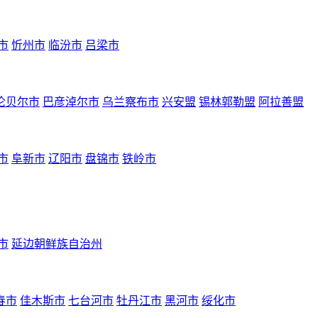
市
忻州市
临汾市
吕梁市
伦贝尔市
巴彦淖尔市
乌兰察布市
兴安盟
锡林郭勒盟
阿拉善盟
市
阜新市
辽阳市
盘锦市
铁岭市
市
延边朝鲜族自治州
春市
佳木斯市
七台河市
牡丹江市
黑河市
绥化市