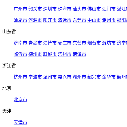
广州市
韶关市
深圳市
珠海市
汕头市
佛山市
江门市
湛江
汕尾市
河源市
阳江市
清远市
东莞市
中山市
潮州市
揭阳
山东省
济南市
青岛市
淄博市
枣庄市
东营市
烟台市
潍坊市
济宁
临沂市
德州市
聊城市
滨州市
菏泽市
浙江省
杭州市
宁波市
温州市
嘉兴市
湖州市
绍兴市
金华市
衢州
北京
北京市
天津
天津市