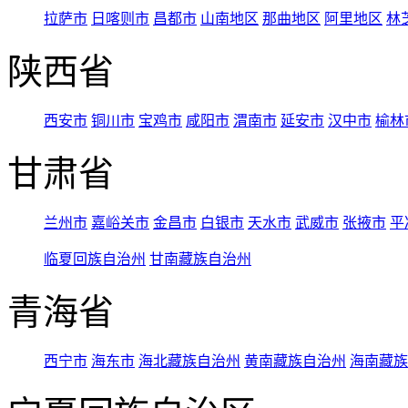
拉萨市
日喀则市
昌都市
山南地区
那曲地区
阿里地区
林
陕西省
西安市
铜川市
宝鸡市
咸阳市
渭南市
延安市
汉中市
榆林
甘肃省
兰州市
嘉峪关市
金昌市
白银市
天水市
武威市
张掖市
平
临夏回族自治州
甘南藏族自治州
青海省
西宁市
海东市
海北藏族自治州
黄南藏族自治州
海南藏族