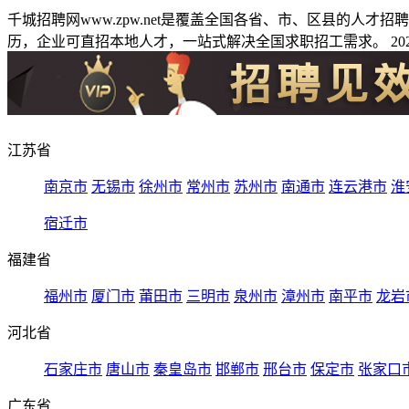
千城招聘网www.zpw.net是覆盖全国各省、市、区县的人
历，企业可直招本地人才，一站式解决全国求职招工需求。 2026
江苏省
南京市
无锡市
徐州市
常州市
苏州市
南通市
连云港市
淮
宿迁市
福建省
福州市
厦门市
莆田市
三明市
泉州市
漳州市
南平市
龙岩
河北省
石家庄市
唐山市
秦皇岛市
邯郸市
邢台市
保定市
张家口
广东省