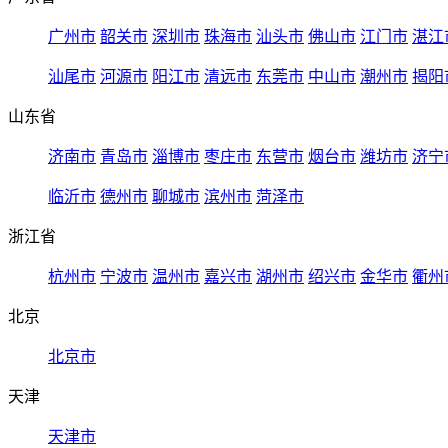
广州市
韶关市
深圳市
珠海市
汕头市
佛山市
江门市
湛江
汕尾市
河源市
阳江市
清远市
东莞市
中山市
潮州市
揭阳
山东省
济南市
青岛市
淄博市
枣庄市
东营市
烟台市
潍坊市
济宁
临沂市
德州市
聊城市
滨州市
菏泽市
浙江省
杭州市
宁波市
温州市
嘉兴市
湖州市
绍兴市
金华市
衢州
北京
北京市
天津
天津市