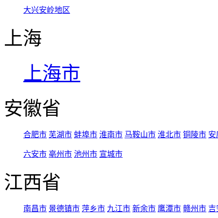
大兴安岭地区
上海
上海市
安徽省
合肥市
芜湖市
蚌埠市
淮南市
马鞍山市
淮北市
铜陵市
安
六安市
亳州市
池州市
宣城市
江西省
南昌市
景德镇市
萍乡市
九江市
新余市
鹰潭市
赣州市
吉