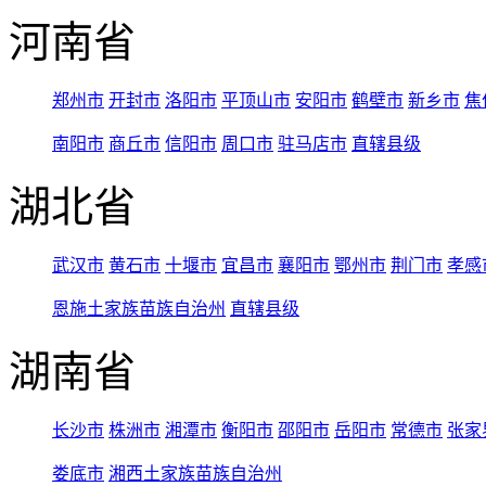
河南省
郑州市
开封市
洛阳市
平顶山市
安阳市
鹤壁市
新乡市
焦
南阳市
商丘市
信阳市
周口市
驻马店市
直辖县级
湖北省
武汉市
黄石市
十堰市
宜昌市
襄阳市
鄂州市
荆门市
孝感
恩施土家族苗族自治州
直辖县级
湖南省
长沙市
株洲市
湘潭市
衡阳市
邵阳市
岳阳市
常德市
张家
娄底市
湘西土家族苗族自治州