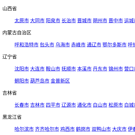
山西省
太原市
大同市
阳泉市
长治市
晋城市
朔州市
晋中市
运城
内蒙古自治区
呼和浩特市
包头市
乌海市
赤峰市
通辽市
鄂尔多斯市
呼
辽宁省
沈阳市
大连市
鞍山市
抚顺市
本溪市
丹东市
锦州市
营口
朝阳市
葫芦岛市
金普新区
吉林省
长春市
吉林市
四平市
辽源市
通化市
白山市
松原市
白城
黑龙江省
哈尔滨市
齐齐哈尔市
鸡西市
鹤岗市
双鸭山市
大庆市
伊