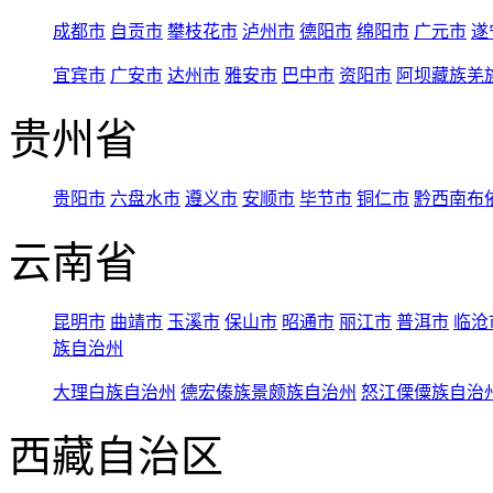
成都市
自贡市
攀枝花市
泸州市
德阳市
绵阳市
广元市
遂
宜宾市
广安市
达州市
雅安市
巴中市
资阳市
阿坝藏族羌
贵州省
贵阳市
六盘水市
遵义市
安顺市
毕节市
铜仁市
黔西南布
云南省
昆明市
曲靖市
玉溪市
保山市
昭通市
丽江市
普洱市
临沧
族自治州
大理白族自治州
德宏傣族景颇族自治州
怒江傈僳族自治
西藏自治区